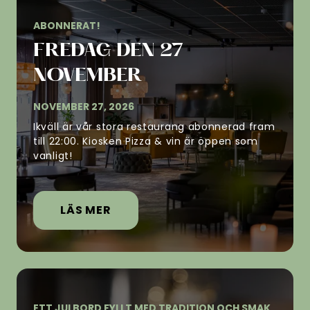
ABONNERAT!
FREDAG DEN 27
NOVEMBER
NOVEMBER 27, 2026
Ikväll är vår stora restaurang abonnerad fram
till 22:00. Kiosken Pizza & vin är öppen som
vanligt!
LÄS MER
ETT JULBORD FYLLT MED TRADITION OCH SMAK,