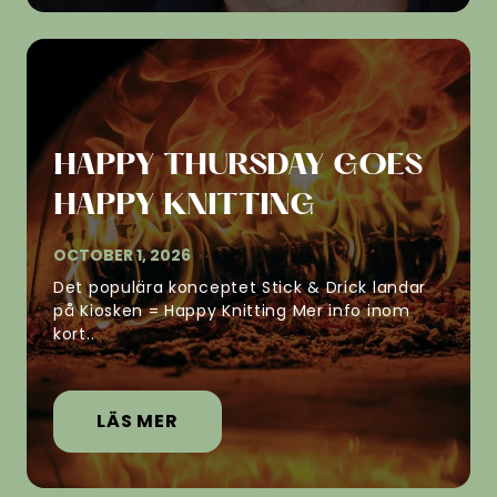
HAPPY THURSDAY GOES
HAPPY KNITTING
OCTOBER 1, 2026
Det populära konceptet Stick & Drick landar
på Kiosken = Happy Knitting Mer info inom
kort..
LÄS MER