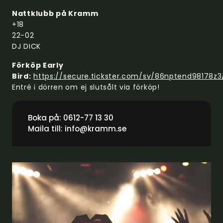
Nattklubb på Kramm
+18
22-02
DJ DICK
Förköp Early
Bird:
https://secure.tickster.com/sv/86nptend98178z3
Entré i dörren om ej slutsålt via förköp!
Boka på:
0612-77 13 30
Maila till:
info@kramm.se